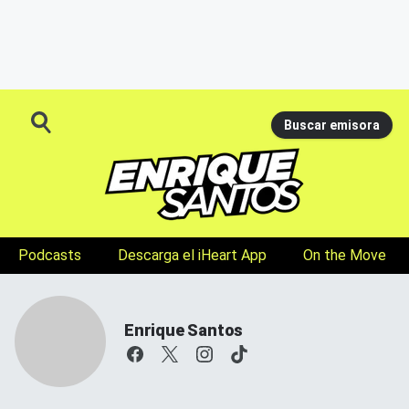
Buscar emisora
Podcasts
Descarga el iHeart App
On the Move
Enrique Santos