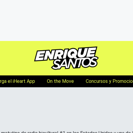
ga el iHeart App
On the Move
Concursos y Promocio