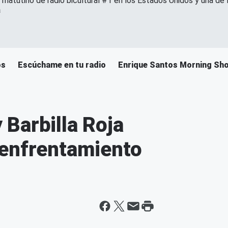
 matutino de radio bicultural #1 en los Estados Unidos y una de
a
os
Escúchame en tu radio
Enrique Santos Morning Sh
y Barbilla Roja
 enfrentamiento