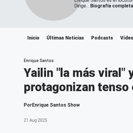
Enrique Santos es el locutor
Dirige...
Biografía complet
Inicio
Últimas Noticias
Podcasts
Víde
Enrique Santos
Yailin "la más viral" 
protagonizan tenso
Por
Enrique Santos Show
21 Aug 2025