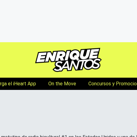
ga el iHeart App
On the Move
Concursos y Promocio