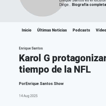
Enrique Santos es el locutor
Dirige...
Biografía complet
Inicio
Últimas Noticias
Podcasts
Víde
Enrique Santos
Karol G protagoniza
tiempo de la NFL
Por
Enrique Santos Show
14 Aug 2025