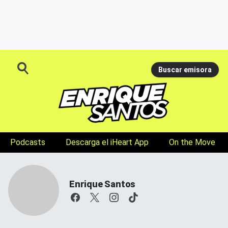
Buscar emisora
Podcasts
Descarga el iHeart App
On the Move
Enrique Santos